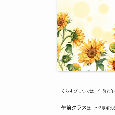
くらすぴっつでは、午前と午
午前クラス
は１〜3歳頃の